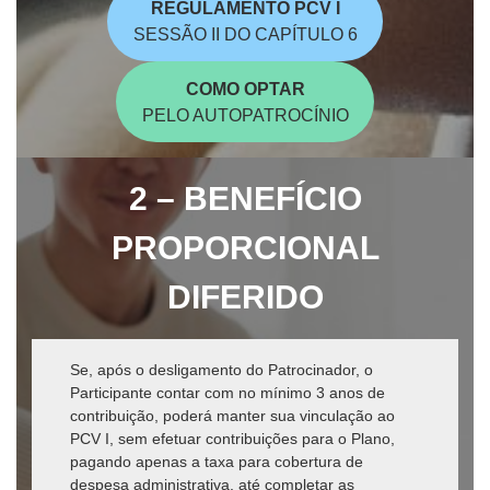
REGULAMENTO PCV I
SESSÃO II DO CAPÍTULO 6
COMO OPTAR
PELO AUTOPATROCÍNIO
2 – BENEFÍCIO
PROPORCIONAL
DIFERIDO
Se, após o desligamento do Patrocinador, o
Participante contar com no mínimo 3 anos de
contribuição, poderá manter sua vinculação ao
PCV I, sem efetuar contribuições para o Plano,
pagando apenas a taxa para cobertura de
despesa administrativa, até completar as