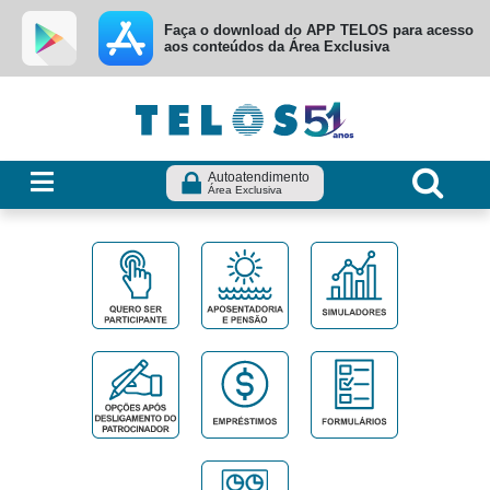
Ir para menu principal
Ir para conteúdo
Ir para busca
Faça o download do APP TELOS para acesso
aos conteúdos da Área Exclusiva
Autoatendimento
Área Exclusiva