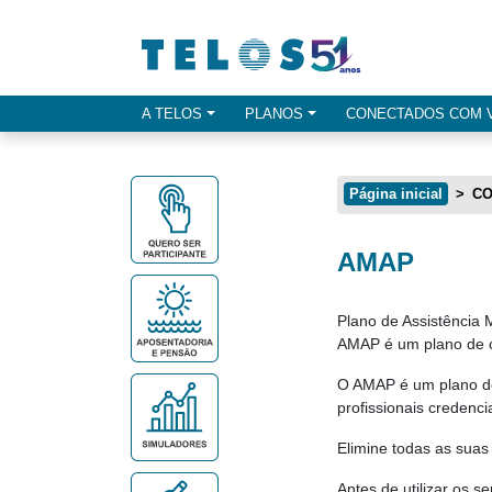
Ir para menu principal
Ir para conteúdo
Ir para busca
A TELOS
PLANOS
CONECTADOS COM 
Opçes de menu
Página inicial
CO
AMAP
Conteúdo principal
Plano de Assistência 
AMAP é um plano de c
O AMAP é um plano de
profissionais credenc
Elimine todas as sua
Antes de utilizar os s