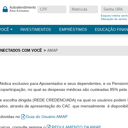
Autoatendimento
Área Exclusiva
Esqueci minha senh
Alteração de senha
VOCÊ
INVESTIMENTOS
EMPRÉSTIMOS
EDUCAÇÃO FINAN
NECTADOS COM VOCÊ
AMAP
Médica exclusivo para Aposentados e seus dependentes, e os Pensioni
oparticipação, no qual as despesas médicas são custeadas 85% pela
 escolha dirigida (REDE CREDENCIADA) na qual os usuários podem fa
iados, através de apresentação do CAC que mensalmente é disponibili
s dúvidas no
Guia do Usuário AMAP.
erviços, consulte sempre o
REGULAMENTO DA AMAP
.