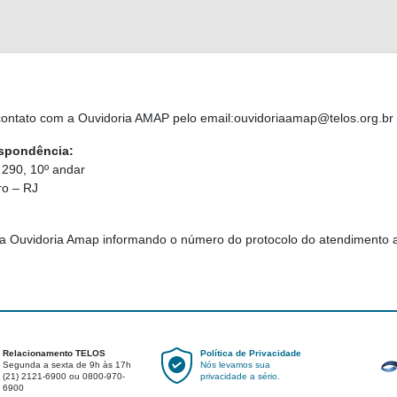
m contato com a Ouvidoria AMAP pelo email:ouvidoriaamap@telos.org.b
espondência:
 290, 10º andar
ro – RJ
a Ouvidoria Amap informando o número do protocolo do atendimento a
Relacionamento TELOS
Política de Privacidade
Segunda a sexta de 9h às 17h
Nós levamos sua
(21) 2121-6900 ou 0800-970-
privacidade a sério.
6900