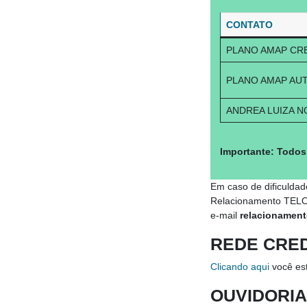
CONTATO
PLANO AMAP CR
PLANO AMAP AU
ANDREA LUIZA N
Importante: Todos 
Em caso de dificuldad
Relacionamento TELOS
e-mail
relacionament
REDE CRE
Clicando aqui
você es
OUVIDORI