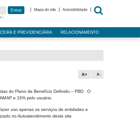
Mapa do site
Acessibilidade
Entrar
a /
CEIRA E PREVIDENCIÁRIA
RELACIONAMENTO
A+
A-
stas do Plano de Benefício Definido – PBD. O
 AMAP e 15% pelo usuário.
zer uso apenas os serviços de entidades e
zado no Autoatendimento deste site.