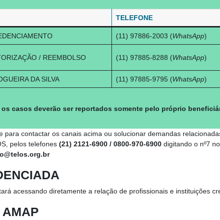
TELEFONE
EDENCIAMENTO
(11) 97886-2003 (
WhatsApp
)
TORIZAÇÃO / REEMBOLSO
(11) 97885-8288 (
WhatsApp
)
OGUEIRA DA SILVA
(11) 97885-9795 (
WhatsApp
)
os casos deverão ser reportados somente pelo próprio beneficiár
e para contactar os canais acima ou solucionar demandas relacionada
, pelos telefones
(21) 2121-6900 / 0800-970-6900
digitando o nº7 n
o@telos.org.br
DENCIADA
tará acessando diretamente a relação de profissionais e instituições 
A AMAP