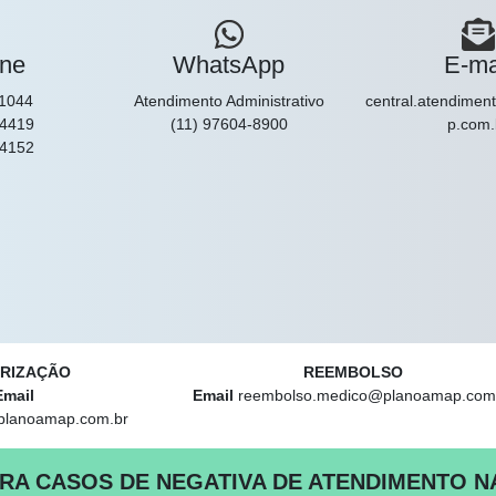
one
WhatsApp
E-ma
1044
Atendimento Administrativo
central.atendime
-4419
(11) 97604-8900
p.com.
-4152
RIZAÇÃO
REEMBOLSO
Email
Email
reembolso.medico@planoamap.com
planoamap.com.br
RA CASOS DE NEGATIVA DE ATENDIMENTO N