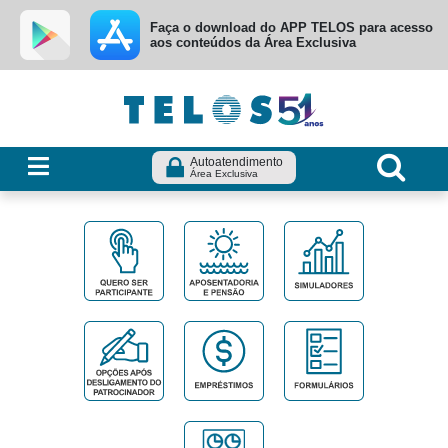
Ir para menu principal
Ir para conteúdo
Ir para busca
Faça o download do APP TELOS para acesso
aos conteúdos da Área Exclusiva
Autoatendimento
Área Exclusiva