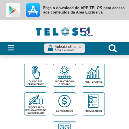
Ir para menu principal
Ir para conteúdo
Ir para busca
Faça o download do APP TELOS para acesso
aos conteúdos da Área Exclusiva
Autoatendimento
Área Exclusiva