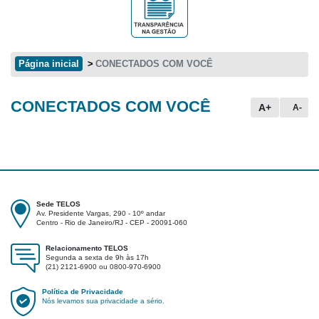
Página inicial
CONECTADOS COM VOCÊ
CONECTADOS COM VOCÊ
Conteúdo principal
A+
A-
Sede TELOS
Av. Presidente Vargas, 290 - 10º andar
Centro - Rio de Janeiro/RJ - CEP - 20091-060
Relacionamento TELOS
Segunda a sexta de 9h às 17h
(21) 2121-6900 ou 0800-970-6900
Política de Privacidade
Nós levamos sua privacidade a sério.