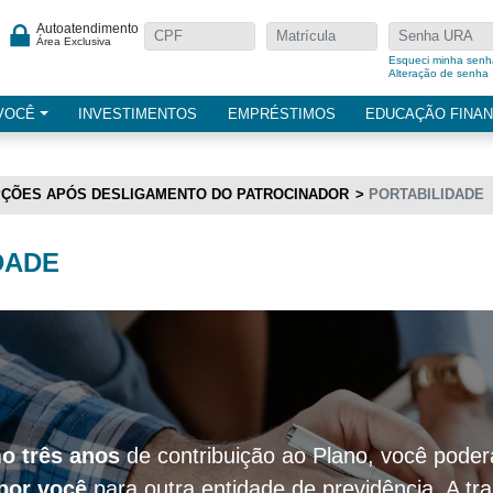
Autoatendimento
Área Exclusiva
Esqueci minha senh
Alteração de senha
VOCÊ
INVESTIMENTOS
EMPRÉSTIMOS
EDUCAÇÃO FINAN
ÇÕES APÓS DESLIGAMENTO DO PATROCINADOR
PORTABILIDADE
DADE
o três anos
de contribuição ao Plano, você pode
 por você
para outra entidade de previdência. A tr