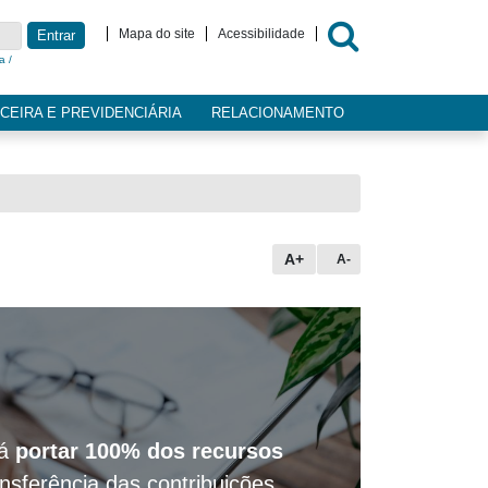
Mapa do site
Acessibilidade
Entrar
a /
CEIRA E PREVIDENCIÁRIA
RELACIONAMENTO
A+
A-
rá
portar 100% dos recursos
ansferência das contribuições