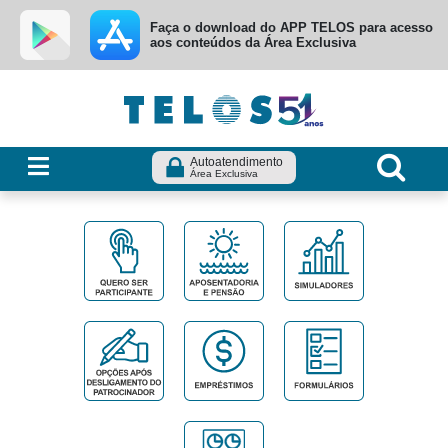
Ir para menu principal
Ir para conteúdo
Ir para busca
Faça o download do APP TELOS para acesso
aos conteúdos da Área Exclusiva
Autoatendimento
Área Exclusiva