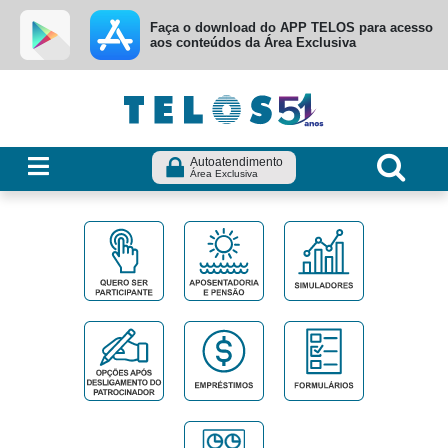
Ir para menu principal
Ir para conteúdo
Ir para busca
Faça o download do APP TELOS para acesso
aos conteúdos da Área Exclusiva
Autoatendimento
Área Exclusiva