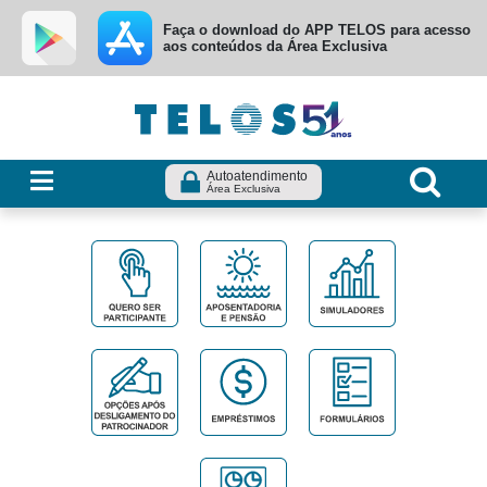
Ir para menu principal
Ir para conteúdo
Ir para busca
Faça o download do APP TELOS para acesso
aos conteúdos da Área Exclusiva
Autoatendimento
Área Exclusiva