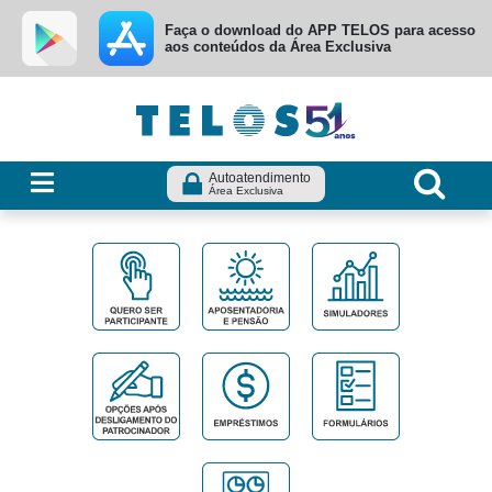
Ir para menu principal
Ir para conteúdo
Ir para busca
Faça o download do APP TELOS para acesso
aos conteúdos da Área Exclusiva
Autoatendimento
Área Exclusiva