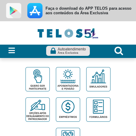
Ir para menu principal
Ir para conteúdo
Ir para busca
Faça o download do APP TELOS para acesso
aos conteúdos da Área Exclusiva
Autoatendimento
Área Exclusiva