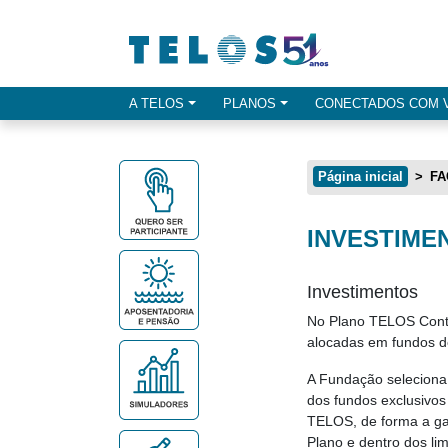
Ir para menu principal
Ir para conteúdo
Ir para busca
A TELOS
PLANOS
CONECTADOS COM 
Opçes de menu
Página inicial
FA
INVESTIME
Conteúdo principal
Investimentos
No Plano TELOS Contri
alocadas em fundos de
A Fundação seleciona 
dos fundos exclusivos
TELOS, de forma a gar
Plano e dentro dos lim