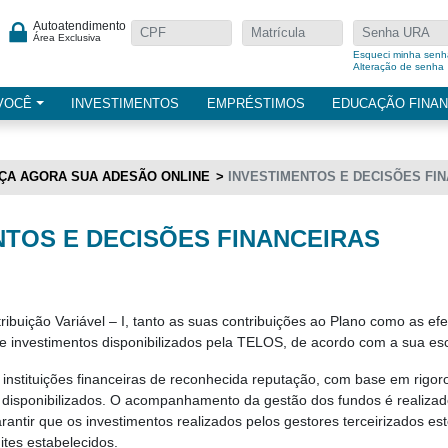
Autoatendimento
Área Exclusiva
Esqueci minha senh
Alteração de senha
VOCÊ
INVESTIMENTOS
EMPRÉSTIMOS
EDUCAÇÃO FINAN
ÇA AGORA SUA ADESÃO ONLINE
INVESTIMENTOS E DECISÕES FI
NTOS E DECISÕES FINANCEIRAS
buição Variável – I, tanto as suas contribuições ao Plano como as efe
 investimentos disponibilizados pela TELOS, de acordo com a sua es
instituições financeiras de reconhecida reputação, com base em rigor
 disponibilizados. O acompanhamento da gestão dos fundos é realizad
antir que os investimentos realizados pelos gestores terceirizados es
ites estabelecidos.