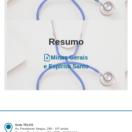
Resumo
Minas Gerais
e Espírito Santo
Sede TELOS
Av. Presidente Vargas, 290 - 10º andar