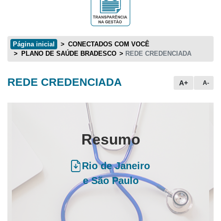
Página inicial
CONECTADOS COM VOCÊ
PLANO DE SAÚDE BRADESCO
REDE CREDENCIADA
REDE CREDENCIADA
Conteúdo principal
A+
A-
Resumo
Rio de Janeiro
e São Paulo