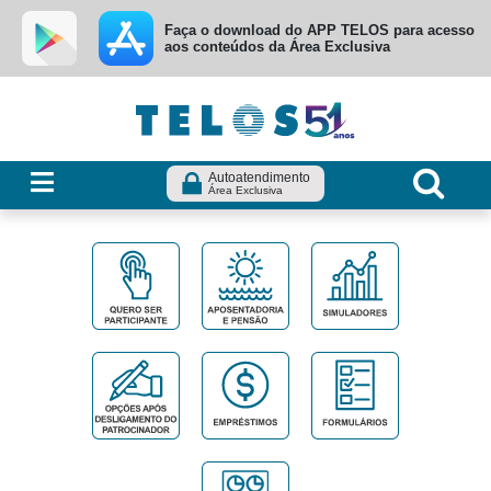
Ir para menu principal
Ir para conteúdo
Ir para busca
Faça o download do APP TELOS para acesso
aos conteúdos da Área Exclusiva
Autoatendimento
Área Exclusiva