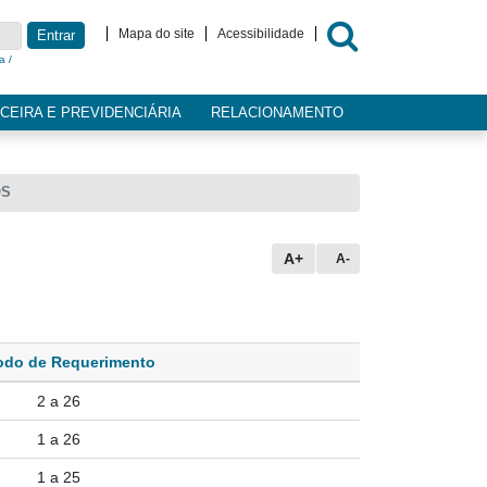
Mapa do site
Acessibilidade
Entrar
a /
CEIRA E PREVIDENCIÁRIA
RELACIONAMENTO
OS
A+
A-
odo de Requerimento
2 a 26
1 a 26
1 a 25