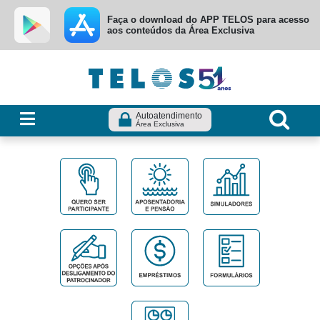
Ir para menu principal
Ir para conteúdo
Ir para busca
Faça o download do APP TELOS para acesso
aos conteúdos da Área Exclusiva
Autoatendimento
Área Exclusiva