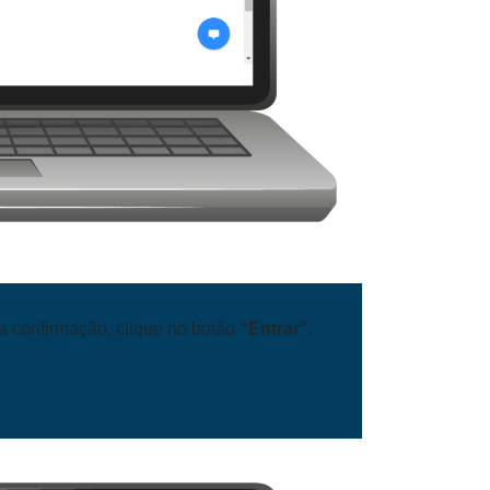
 a confirmação, clique no botão
“Entrar”
.