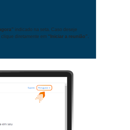
 agora”
indicado na seta. Caso deseje
 clique diretamente em
“Iniciar a reunião”.