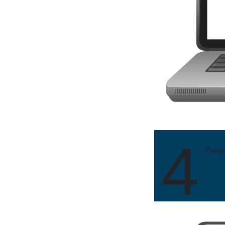
4
Pree