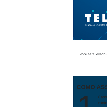
Você será levado 
COMO ASS
1
Caso 
canto