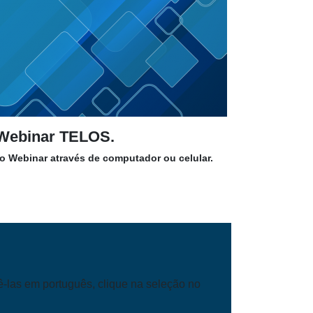
o Webinar TELOS.
 ao Webinar através de computador ou celular.
ê-las em português, clique na seleção no