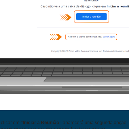
 clicar em
“Iniciar a Reunião”
aparecerá uma segunda opção: