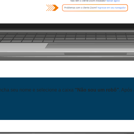
ncha seu nome e selecione a caixa
“Não sou um robô”
. Após