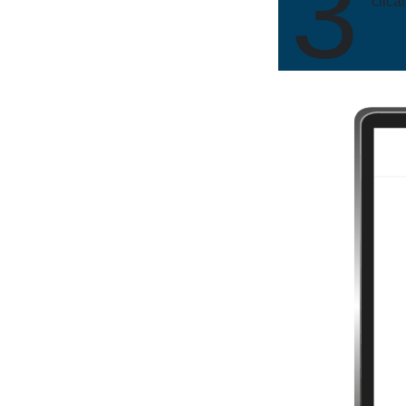
3
clica