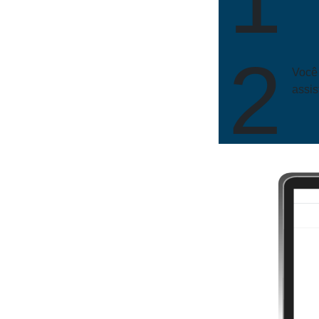
2
Você
assis