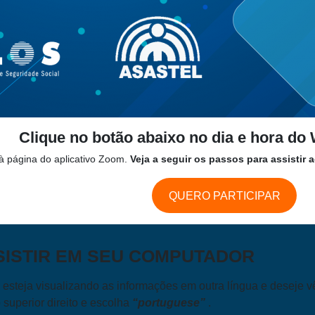
Clique no botão abaixo no dia e hora d
à página do aplicativo Zoom.
Veja a seguir os passos para assistir
QUERO PARTICIPAR
ISTIR EM SEU COMPUTADOR
esteja visualizando as informações em outra língua e deseje v
 superior direito e escolha
“portuguese”
.