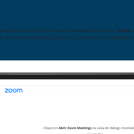
 poderá baixar o Zoom em seu computador através do
“baixar
tir em seu navegador ou já possua o Zoom em seu computador,