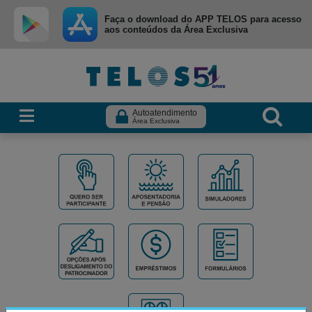
Ir para menu principal
Ir para conteúdo
Ir para busca
Faça o download do APP TELOS para acesso
aos conteúdos da Área Exclusiva
Autoatendimento
Área Exclusiva