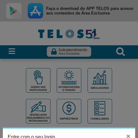
Ir para menu principal
Ir para conteúdo
Ir para busca
Faça o download do APP TELOS para acesso
aos conteúdos da Área Exclusiva
Autoatendimento
Área Exclusiva
×
Entre com o seu login