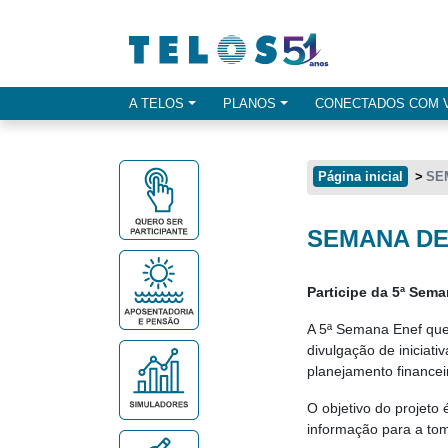
Ir para menu principal
Ir para conteúdo
Ir para busca
A TELOS
PLANOS
CONECTADOS COM 
Opçes de menu
Página inicial
SE
SEMANA DE
Conteúdo principal
Participe da 5ª Sem
A 5ª Semana Enef que
divulgação de iniciati
planejamento financei
O objetivo do projeto
informação para a to