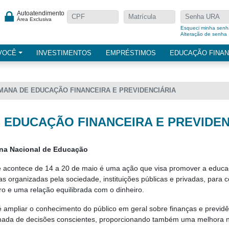
Autoatendimento
Área Exclusiva
Esqueci minha senh
Alteração de senha
VOCÊ
INVESTIMENTOS
EMPRÉSTIMOS
EDUCAÇÃO FINAN
MANA DE EDUCAÇÃO FINANCEIRA E PREVIDENCIÁRIA
 EDUCAÇÃO FINANCEIRA E PREVIDEN
ana Nacional de Educação
 acontece de 14 a 20 de maio é uma ação que visa promover a educaçã
vas organizadas pela sociedade, instituições públicas e privadas, para 
ro e uma relação equilibrada com o dinheiro.
 é ampliar o conhecimento do público em geral sobre finanças e previ
mada de decisões conscientes, proporcionando também uma melhora na