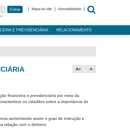
Mapa do site
Acessibilidade
Entrar
a /
CEIRA E PREVIDENCIÁRIA
RELACIONAMENTO
CIÁRIA
A+
A-
o financeira e previdenciária por meio da
conscientizar os cidadãos sobre a importância do
dência aumentando assim o grau de instrução e
 relação com o dinheiro.