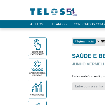
Ir para menu principal
Ir para conteúdo
Ir para busca
A TELOS
PLANOS
CONECTADOS COM 
Opçes de menu
Página inicial
NO
SAÚDE E B
Conteúdo principal
JUNHO VERMELH
Este conteúdo está pr