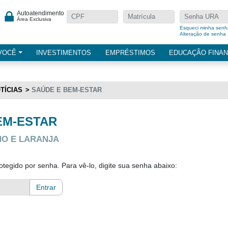
Autoatendimento
Área Exclusiva
Esqueci minha senh
Alteração de senha
VOCÊ
INVESTIMENTOS
EMPRÉSTIMOS
EDUCAÇÃO FINAN
TÍCIAS
SAÚDE E BEM-ESTAR
EM-ESTAR
O E LARANJA
otegido por senha. Para vê-lo, digite sua senha abaixo:
Entrar