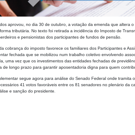
os aprovou, no dia 30 de outubro, a votação da emenda que altera o
orma tributária. No texto foi retirada a incidência do Imposto de Tr
erdeiros e pensionistas dos participantes de fundos de pensão.
 da cobrança do imposto favorece os familiares dos Participantes e As
ntar fechada que se mobilizou num trabalho coletivo envolvendo ass
da, uma vez que os investimentos das entidades fechadas de previdê
de longo prazo para garantir aposentadoria digna para quem contribu
plementar segue agora para análise do Senado Federal onde tramita o
necessários 41 votos favoráveis entre os 81 senadores no plenário da c
lise e sanção do presidente.