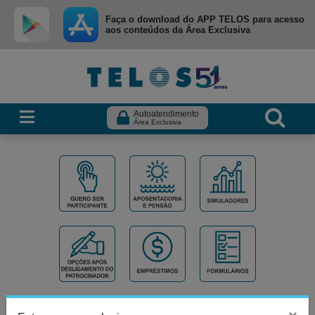
Ir para menu principal
Ir para conteúdo
Ir para busca
Faça o download do APP TELOS para acesso
aos conteúdos da Área Exclusiva
Autoatendimento
Área Exclusiva