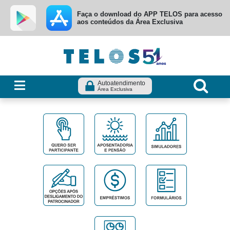
Ir para menu principal
Ir para conteúdo
Ir para busca
Faça o download do APP TELOS para acesso
aos conteúdos da Área Exclusiva
Autoatendimento
Área Exclusiva