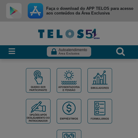
Ir para menu principal
Ir para conteúdo
Ir para busca
Faça o download do APP TELOS para acesso
aos conteúdos da Área Exclusiva
Autoatendimento
Área Exclusiva