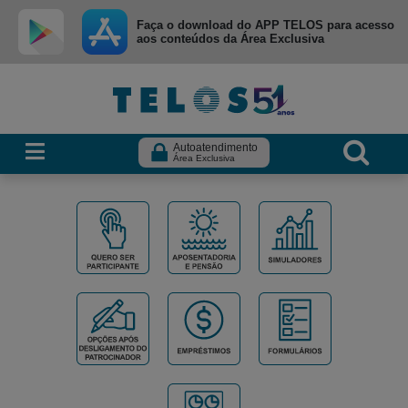
Ir para menu principal
Ir para conteúdo
Ir para busca
Faça o download do APP TELOS para acesso
aos conteúdos da Área Exclusiva
Autoatendimento
Área Exclusiva