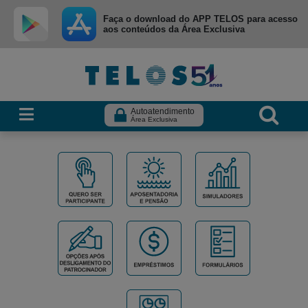
Ir para menu principal
Ir para conteúdo
Ir para busca
Faça o download do APP TELOS para acesso
aos conteúdos da Área Exclusiva
Autoatendimento
Área Exclusiva