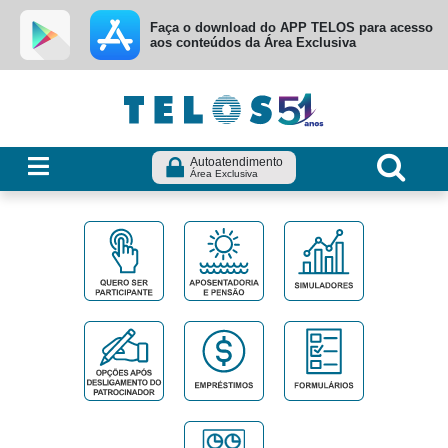
Ir para menu principal
Ir para conteúdo
Ir para busca
Faça o download do APP TELOS para acesso
aos conteúdos da Área Exclusiva
Autoatendimento
Área Exclusiva