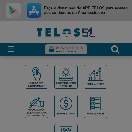
Ir para menu principal
Ir para conteúdo
Ir para busca
Faça o download do APP TELOS para acesso
aos conteúdos da Área Exclusiva
Autoatendimento
Área Exclusiva