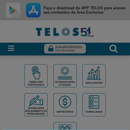
Ir para menu principal
Ir para conteúdo
Ir para busca
Faça o download do APP TELOS para acesso
aos conteúdos da Área Exclusiva
Autoatendimento
Área Exclusiva