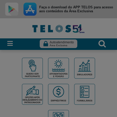
Ir para menu principal
Ir para conteúdo
Ir para busca
Faça o download do APP TELOS para acesso
aos conteúdos da Área Exclusiva
Autoatendimento
Área Exclusiva