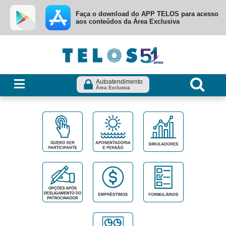
Ir para menu principal
Ir para conteúdo
Ir para busca
Faça o download do APP TELOS para acesso
aos conteúdos da Área Exclusiva
Autoatendimento
Área Exclusiva