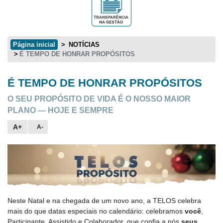
Página inicial
NOTÍCIAS
É TEMPO DE HONRAR PROPÓSITOS
É TEMPO DE HONRAR PROPÓSITOS
Conteúdo principal
O SEU PROPÓSITO DE VIDA É O NOSSO MAIOR
PLANO — HOJE E SEMPRE
A+
A-
Neste Natal e na chegada de um novo ano, a TELOS celebra
mais do que datas especiais no calendário: celebramos
você
,
Participante, Assistido e Colaborador, que confia a nós
seus