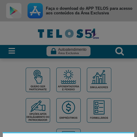
Ir para menu principal
Ir para conteúdo
Ir para busca
Faça o download do APP TELOS para acesso
aos conteúdos da Área Exclusiva
Autoatendimento
Área Exclusiva