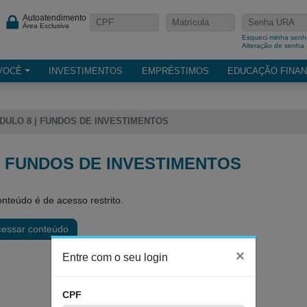
Autoatendimento
Área Exclusiva
Esqueci minha senh
Alteração de senha
VOCÊ
INVESTIMENTOS
EMPRÉSTIMOS
EDUCAÇÃO FINAN
DULO 8 | FUNDOS DE INVESTIMENTOS
| FUNDOS DE INVESTIMENTOS
nteúdo é de acesso restrito.
cessar conteúdo
×
Entre com o seu login
CPF