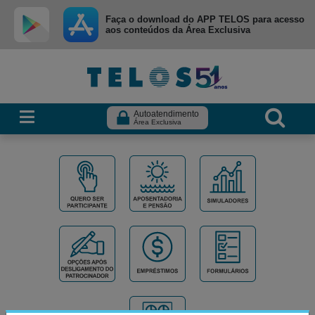
Ir para menu principal
Ir para conteúdo
Ir para busca
Faça o download do APP TELOS para acesso
aos conteúdos da Área Exclusiva
Autoatendimento
Área Exclusiva