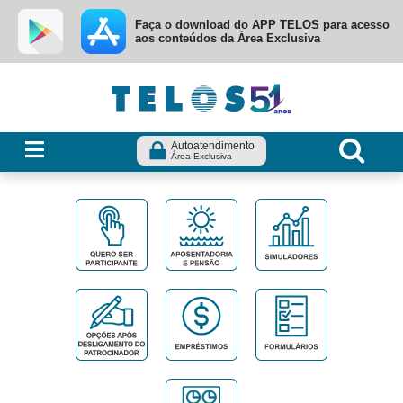
Ir para menu principal
Ir para conteúdo
Ir para busca
Faça o download do APP TELOS para acesso
aos conteúdos da Área Exclusiva
Autoatendimento
Área Exclusiva