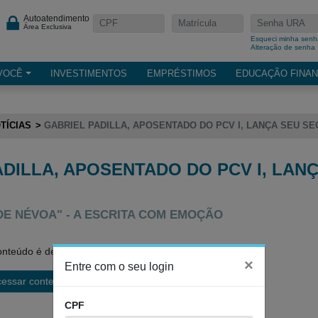
Autoatendimento
Área Exclusiva
Esqueci minha senh
Alteração de senha
VOCÊ
INVESTIMENTOS
EMPRÉSTIMOS
EDUCAÇÃO FINAN
TÍCIAS
GABRIEL PADILLA, APOSENTADO DO PCV I, LANÇA SEU S
ADILLA, APOSENTADO DO PCV I, LAN
 DE NÉVOA" - A ESCRITA COM EMOÇÃO
nteúdo é de acesso restrito.
×
Entre com o seu login
cessar conteúdo
CPF