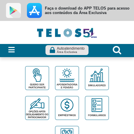
Ir para menu principal
Ir para conteúdo
Ir para busca
Faça o download do APP TELOS para acesso
aos conteúdos da Área Exclusiva
Autoatendimento
Área Exclusiva