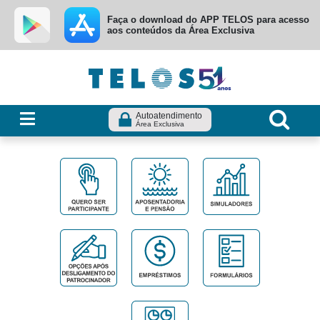
Ir para menu principal
Ir para conteúdo
Ir para busca
Faça o download do APP TELOS para acesso
aos conteúdos da Área Exclusiva
Autoatendimento
Área Exclusiva