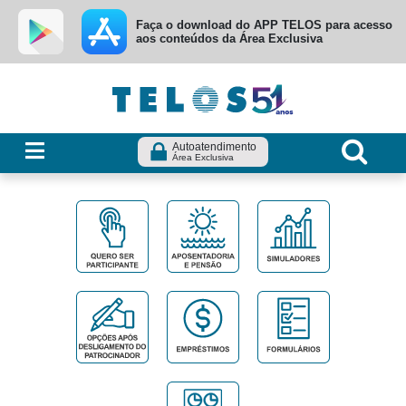
Ir para menu principal
Ir para conteúdo
Ir para busca
Faça o download do APP TELOS para acesso
aos conteúdos da Área Exclusiva
Autoatendimento
Área Exclusiva