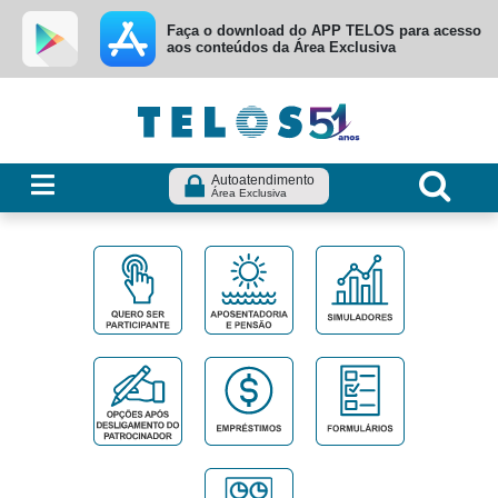
Ir para menu principal
Ir para conteúdo
Ir para busca
Faça o download do APP TELOS para acesso
aos conteúdos da Área Exclusiva
Autoatendimento
Área Exclusiva