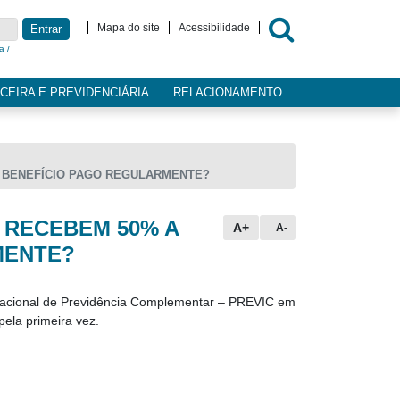
Mapa do site
Acessibilidade
Entrar
a /
CEIRA E PREVIDENCIÁRIA
RELACIONAMENTO
O BENEFÍCIO PAGO REGULARMENTE?
 RECEBEM 50% A
A+
A-
MENTE?
 Nacional de Previdência Complementar – PREVIC em
ela primeira vez.