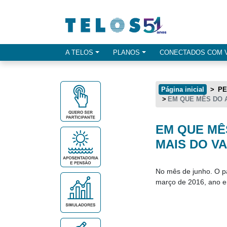
Ir para menu principal
Ir para conteúdo
Ir para busca
A TELOS
PLANOS
CONECTADOS COM 
Opçes de menu
Página inicial
PE
EM QUE MÊS DO 
EM QUE MÊ
Conteúdo principal
MAIS DO V
No mês de junho. O p
março de 2016, ano e