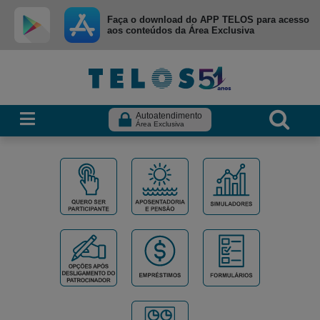
Ir para menu principal
Ir para conteúdo
Ir para busca
Faça o download do APP TELOS para acesso
aos conteúdos da Área Exclusiva
Autoatendimento
Área Exclusiva