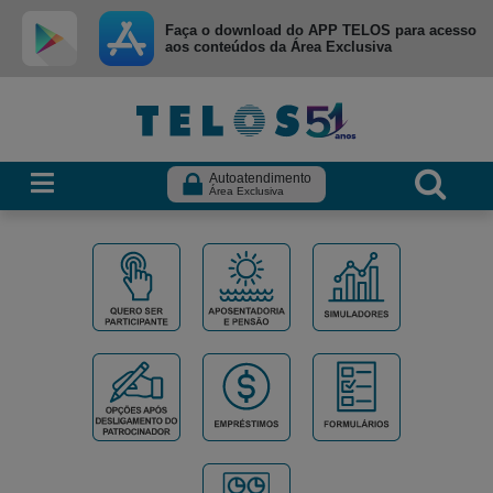
Ir para menu principal
Ir para conteúdo
Ir para busca
Faça o download do APP TELOS para acesso
aos conteúdos da Área Exclusiva
Autoatendimento
Área Exclusiva