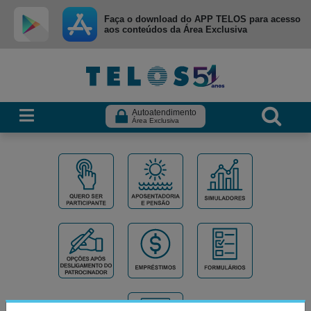
Ir para menu principal
Ir para conteúdo
Ir para busca
Faça o download do APP TELOS para acesso
aos conteúdos da Área Exclusiva
Autoatendimento
Área Exclusiva