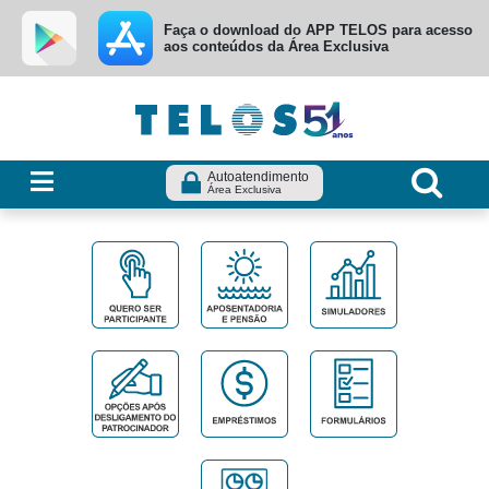
Ir para menu principal
Ir para conteúdo
Ir para busca
Faça o download do APP TELOS para acesso
aos conteúdos da Área Exclusiva
Autoatendimento
Área Exclusiva