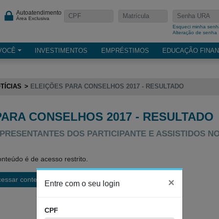
Autoatendimento
Área Exclusiva
Esqueci minha senh
Alteração de senha
VOCÊ
INVESTIMENTOS
EMPRÉSTIMOS
EDUCAÇÃO FINAN
TÍCIAS
ELEIÇÕES PARA CONSELHOS 2017 - RESULTADO
PARA CONSELHOS 2017 - RESULTADO
PRESENTANTES DOS PARTICIPANTE E ASSISTIDOS N
nteúdo é de acesso restrito.
cessar conteúdo
×
Entre com o seu login
CPF