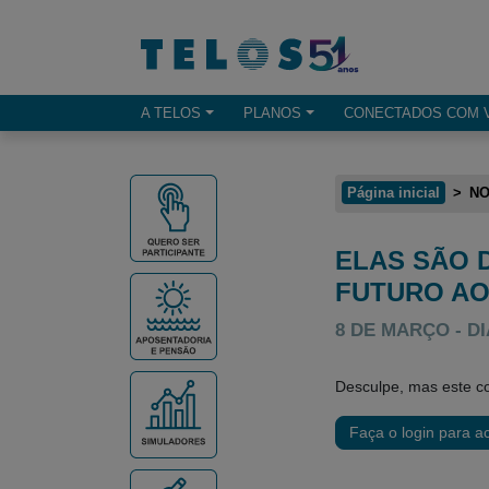
Ir para menu principal
Ir para conteúdo
Ir para busca
A TELOS
PLANOS
CONECTADOS COM 
Opçes de menu
Página inicial
NO
ELAS SÃO 
Conteúdo principal
FUTURO AO
8 DE MARÇO - 
Desculpe, mas este co
Faça o login para a