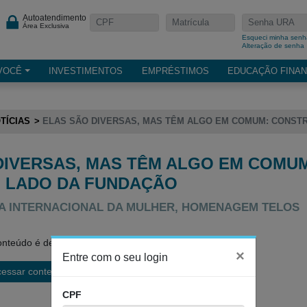
Autoatendimento
Área Exclusiva
Esqueci minha senh
Alteração de senha
VOCÊ
INVESTIMENTOS
EMPRÉSTIMOS
EDUCAÇÃO FINAN
TÍCIAS
ELAS SÃO DIVERSAS, MAS TÊM ALGO EM COMUM: CONST
DIVERSAS, MAS TÊM ALGO EM COMU
 LADO DA FUNDAÇÃO
DIA INTERNACIONAL DA MULHER, HOMENAGEM TELOS
nteúdo é de acesso restrito.
×
Entre com o seu login
cessar conteúdo
CPF