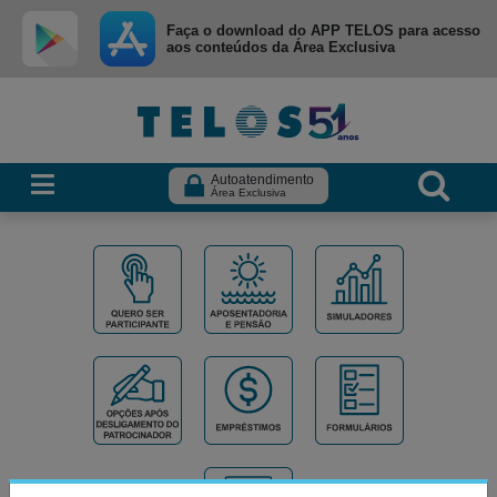
Ir para menu principal
Ir para conteúdo
Ir para busca
Faça o download do APP TELOS para acesso
aos conteúdos da Área Exclusiva
Autoatendimento
Área Exclusiva