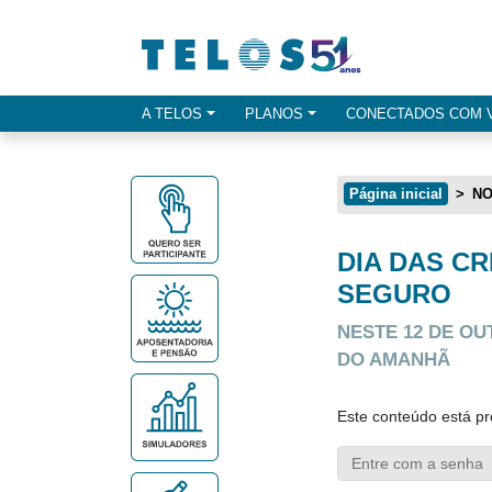
Ir para menu principal
Ir para conteúdo
Ir para busca
A TELOS
PLANOS
CONECTADOS COM 
Opçes de menu
Página inicial
NO
DIA DAS C
Conteúdo principal
SEGURO
NESTE 12 DE O
DO AMANHÃ
Este conteúdo está pr