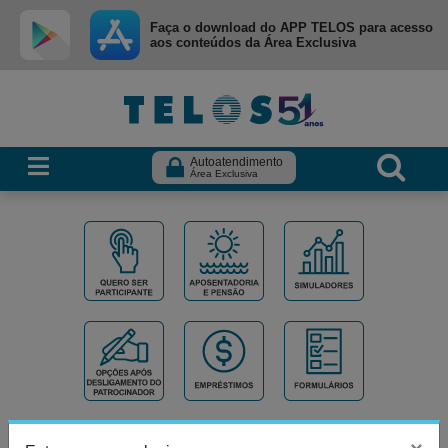
Ir para menu principal
Ir para conteúdo
Ir para busca
Faça o download do APP TELOS para acesso
aos conteúdos da Área Exclusiva
Autoatendimento
Área Exclusiva