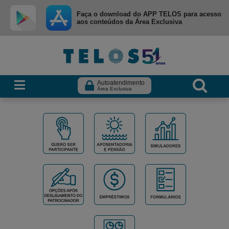
Ir para menu principal
Ir para conteúdo
Ir para busca
Faça o download do APP TELOS para acesso
aos conteúdos da Área Exclusiva
Autoatendimento
Área Exclusiva